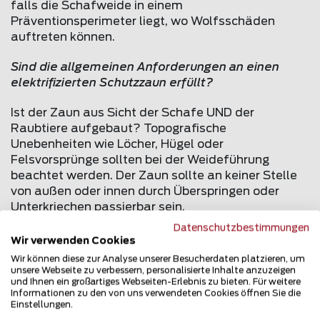
falls die Schafweide in einem
Präventionsperimeter liegt, wo Wolfsschäden
auftreten können.
Sind die allgemeinen Anforderungen an einen
elektrifizierten Schutzzaun erfüllt?
Ist der Zaun aus Sicht der Schafe UND der
Raubtiere aufgebaut? Topografische
Unebenheiten wie Löcher, Hügel oder
Felsvorsprünge sollten bei der Weideführung
beachtet werden. Der Zaun sollte an keiner Stelle
von außen oder innen durch Überspringen oder
Unterkriechen passierbar sein.
Datenschutzbestimmungen
Weitere Punkte zur Klärung:
Wir verwenden Cookies
Wir können diese zur Analyse unserer Besucherdaten platzieren, um
Welches Zaunsystem und welche Anpassung ist
unsere Webseite zu verbessern, personalisierte Inhalte anzuzeigen
für welchen Weideabschnitt geeignet?
und Ihnen ein großartiges Webseiten-Erlebnis zu bieten. Für weitere
Informationen zu den von uns verwendeten Cookies öffnen Sie die
Ist der Zaun mit einem Hinweisschild bezüglich der
Einstellungen.
Elektrizität versehen?