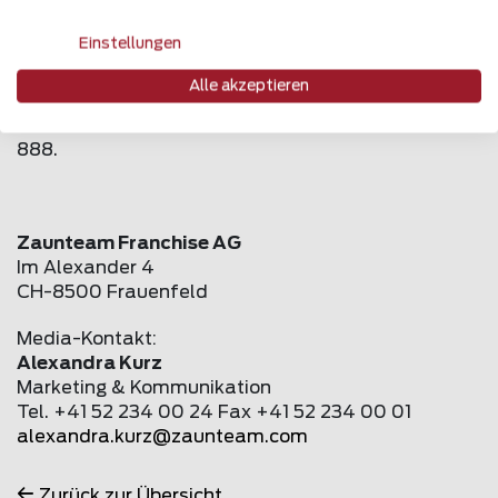
Sind Wege bei der Weideführung berücksichtigt?
Ist der Zaun gut sichtbar?
Einstellungen
Alle akzeptieren
Sie möchten weitere Informationen? Diese finden
Sie auf
www.
zaunteam
.com
oder Tel. 0800 84 86
888.
Zaunteam Franchise AG
Im Alexander 4
CH-8500 Frauenfeld
Media-Kontakt:
Alexandra Kurz
Marketing & Kommunikation
Tel. +41 52 234 00 24 Fax +41 52 234 00 01
alexandra.kurz@
zaunteam
.com
Zurück zur Übersicht