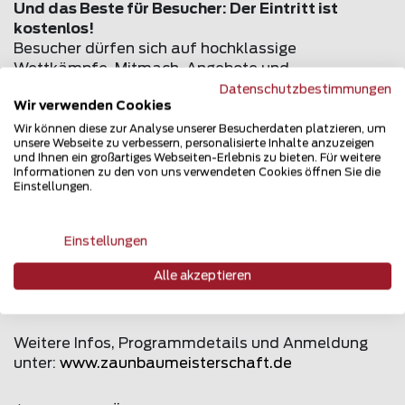
Und das Beste für Besucher: Der Eintritt ist
kostenlos!
Besucher dürfen sich auf hochklassige
Wettkämpfe, Mitmach-Angebote und
Fachgespräche freuen. Egal ob eingefleischter
Datenschutzbestimmungen
Wir verwenden Cookies
Handwerksfan, Ausbildungsinteressierte, Familien
oder neugierige Besucher – alle sind herzlich
Wir können diese zur Analyse unserer Besucherdaten platzieren, um
unsere Webseite zu verbessern, personalisierte Inhalte anzuzeigen
eingeladen, diese einzigartige Veranstaltung live zu
und Ihnen ein großartiges Webseiten-Erlebnis zu bieten. Für weitere
erleben. Für Essen und Getränke zu fairen,
Informationen zu den von uns verwendeten Cookies öffnen Sie die
familienfreundlichen Preisen ist selbstverständlich
Einstellungen.
gesorgt.
Einstellungen
Seien Sie dabei, wenn sich die Zaunbau-
Community in Winsen/Luhe trifft, und feiern Sie mit
Alle akzeptieren
uns Leidenschaft, Können und Teamgeist im
Handwerk!
Weitere Infos, Programmdetails und Anmeldung
unter:
www.zaunbaumeisterschaft.de