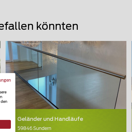
efallen könnten
ungen
sere
in
u den
Geländer und Handläufe
59846 Sundern