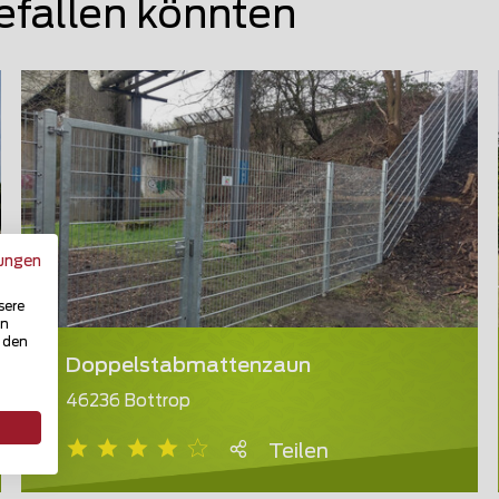
efallen könnten
ungen
sere
in
u den
Doppelstabmattenzaun
46236 Bottrop
Teilen