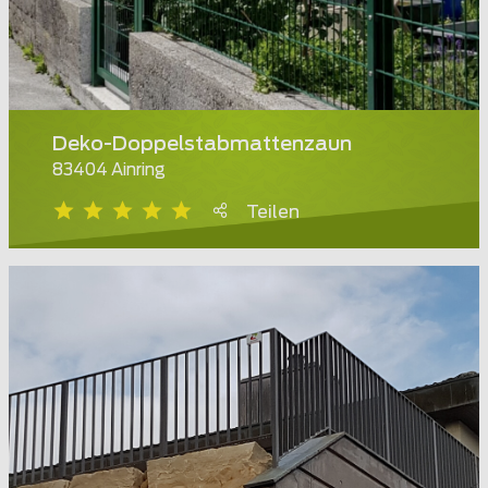
Deko-Doppelstabmattenzaun
83404 Ainring
Teilen