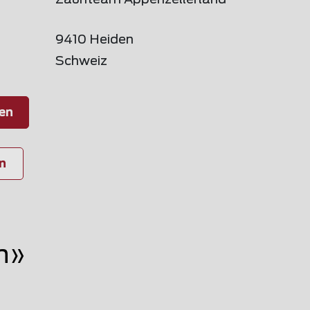
Zaunteam Appenzellerland
9410 Heiden
Schweiz
en
n
n»