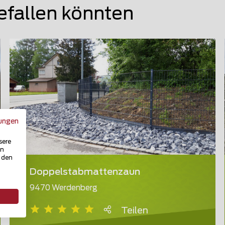
efallen könnten
ungen
sere
in
u den
Doppelstabmattenzaun
9470 Werdenberg
Teilen