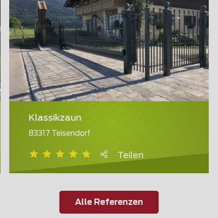
Klassikzaun
83317 Teisendorf
Teilen
Alle Referenzen