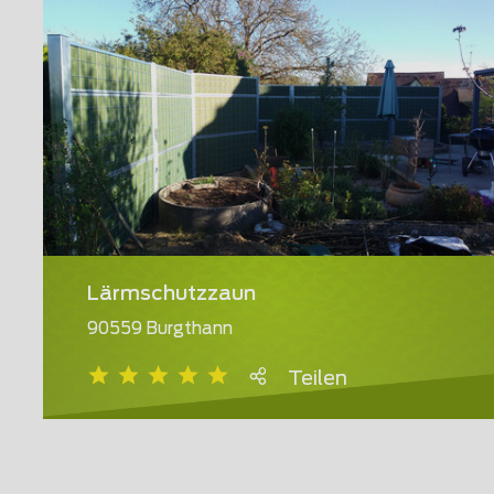
Lärmschutzzaun
90559 Burgthann
Teilen