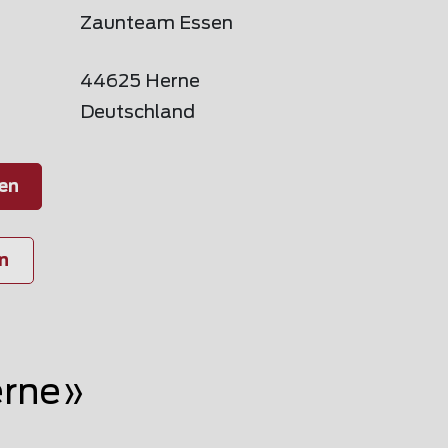
Zaunteam Essen
44625 Herne
Deutschland
en
n
erne»