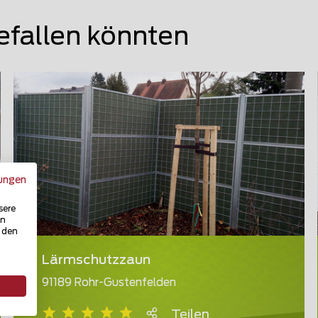
efallen könnten
ungen
sere
in
u den
Lärmschutzzaun
91189 Rohr-Gustenfelden
Teilen