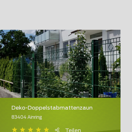
Deko-Doppelstabmattenzaun
83404 Ainring
Teilen