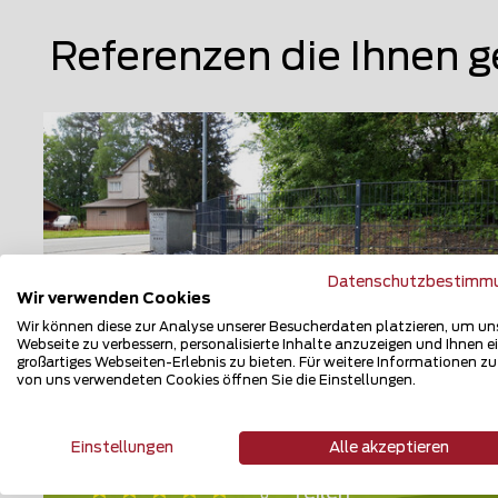
Referenzen die Ihnen g
Datenschutzbestimm
Wir verwenden Cookies
Wir können diese zur Analyse unserer Besucherdaten platzieren, um un
Webseite zu verbessern, personalisierte Inhalte anzuzeigen und Ihnen e
großartiges Webseiten-Erlebnis zu bieten. Für weitere Informationen z
von uns verwendeten Cookies öffnen Sie die Einstellungen.
Doppelstabmattenzaun
9470 Werdenberg
Einstellungen
Alle akzeptieren
Teilen