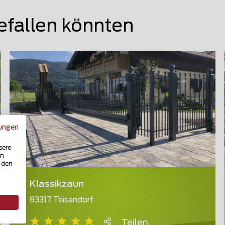
efallen könnten
ungen
sere
in
u den
Klassikzaun
83317 Teisendorf
Teilen