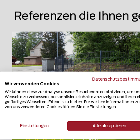
Referenzen die Ihnen g
Datenschutzbestimm
Wir verwenden Cookies
Wir können diese zur Analyse unserer Besucherdaten platzieren, um un
Webseite zu verbessern, personalisierte Inhalte anzuzeigen und Ihnen e
großartiges Webseiten-Erlebnis zu bieten. Für weitere Informationen z
von uns verwendeten Cookies öffnen Sie die Einstellungen.
Doppelstabmattenzaun
9470 Werdenberg
Einstellungen
Alle akzeptieren
Teilen