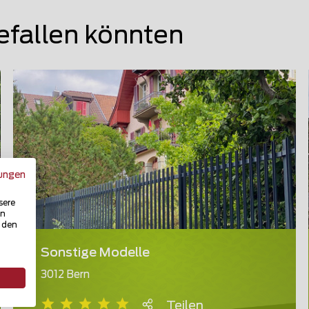
efallen könnten
ungen
sere
in
u den
Sonstige Modelle
3012 Bern
Teilen