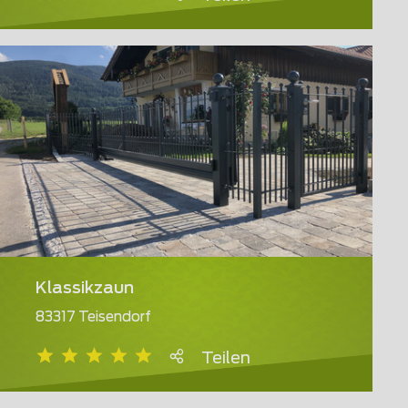
Klassikzaun
83317 Teisendorf
Teilen