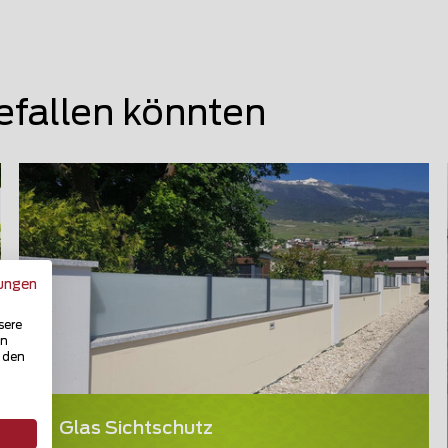
efallen könnten
ungen
sere
in
u den
Glas Sichtschutz