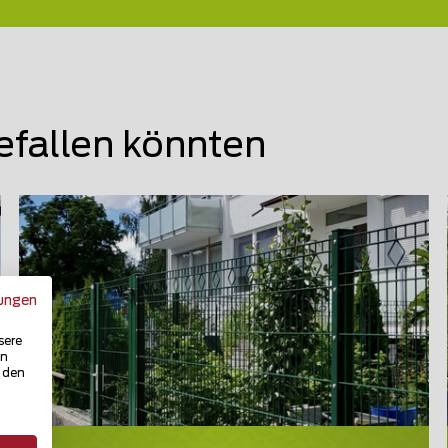
efallen könnten
ungen
sere
in
u den