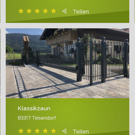
Teilen
Klassikzaun
83317 Teisendorf
Teilen