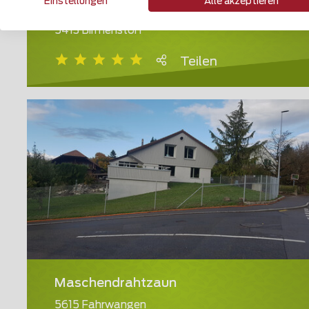
Einstellungen
Alle akzeptieren
Geländer und Handläufe
5413 Birmenstorf
Teilen
Maschendrahtzaun
5615 Fahrwangen