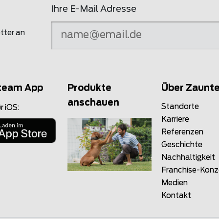
Ihre E-Mail Adresse
tter an
team App
Produkte
Über Zaunt
anschauen
Standorte
r iOS:
Karriere
Referenzen
Geschichte
Nachhaltigkeit
Franchise-Kon
Medien
Kontakt