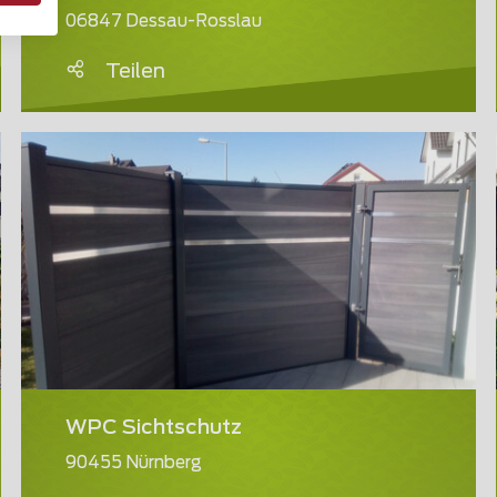
06847 Dessau-Rosslau
Teilen
WPC Sichtschutz
90455 Nürnberg