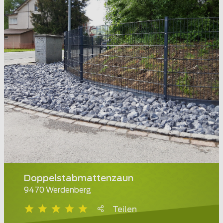
Doppelstabmattenzaun
9470 Werdenberg
Teilen