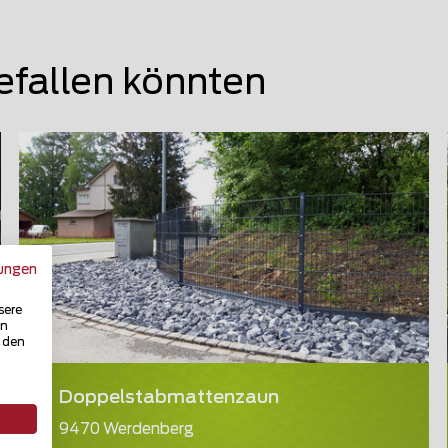
efallen könnten
ungen
sere
in
u den
Doppelstabmattenzaun
9470 Werdenberg