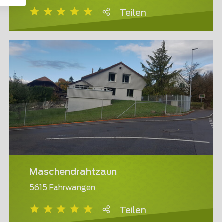
Teilen
Maschendrahtzaun
5615 Fahrwangen
Teilen