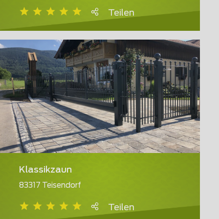
Teilen
Klassikzaun
83317 Teisendorf
Teilen