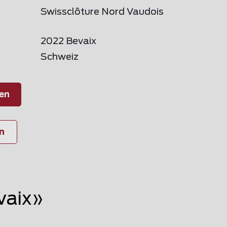
Swissclôture Nord Vaudois
2022 Bevaix
Schweiz
en
n
vaix»