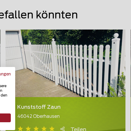
efallen könnten
ungen
sere
in
u den
Kunststoff Zaun
46042 Oberhausen
Teilen