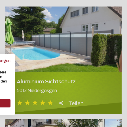
ungen
sere
in
Aluminium Sichtschutz
u den
5013 Niedergösgen
Teilen