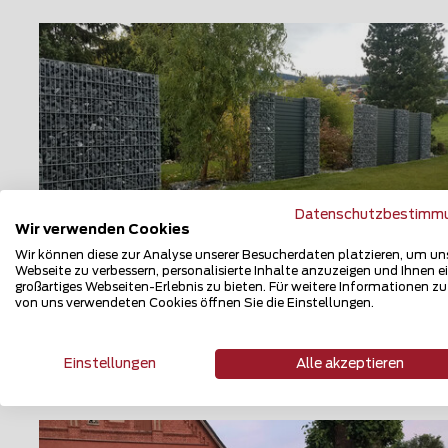
Datenschutzbestimm
Wir verwenden Cookies
Wir können diese zur Analyse unserer Besucherdaten platzieren, um un
Webseite zu verbessern, personalisierte Inhalte anzuzeigen und Ihnen e
Aluminium Sichtschutz
großartiges Webseiten-Erlebnis zu bieten. Für weitere Informationen z
von uns verwendeten Cookies öffnen Sie die Einstellungen.
9403 Goldach
Einstellungen
Alle akzeptieren
Teilen