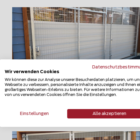
Datenschutzbestimm
Wir verwenden Cookies
Wir können diese zur Analyse unserer Besucherdaten platzieren, um un
Webseite zu verbessern, personalisierte Inhalte anzuzeigen und Ihnen e
Automatische Tore
großartiges Webseiten-Erlebnis zu bieten. Für weitere Informationen z
von uns verwendeten Cookies öffnen Sie die Einstellungen.
3930 Eyholz
Einstellungen
Alle akzeptieren
Teilen