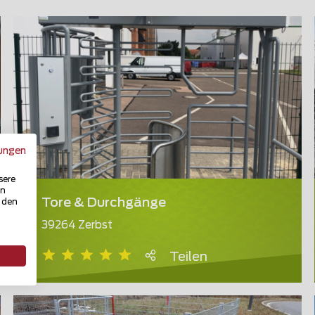
ungen
sere
in
Tore & Durchgänge
u den
39264 Zerbst
Teilen