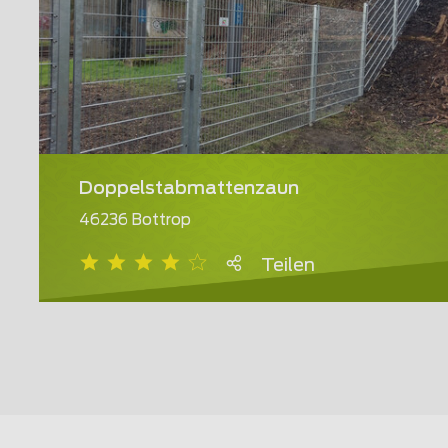
Doppelstabmattenzaun
46236 Bottrop
Teilen