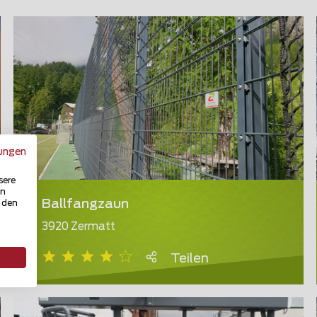
ungen
sere
in
Ballfangzaun
u den
3920 Zermatt
Teilen