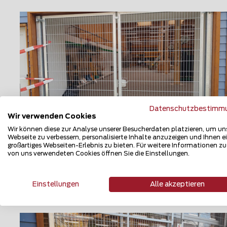
Datenschutzbestimm
Wir verwenden Cookies
Wir können diese zur Analyse unserer Besucherdaten platzieren, um un
Webseite zu verbessern, personalisierte Inhalte anzuzeigen und Ihnen e
Tore & Durchgänge
großartiges Webseiten-Erlebnis zu bieten. Für weitere Informationen z
von uns verwendeten Cookies öffnen Sie die Einstellungen.
3930 Eyholz
Einstellungen
Alle akzeptieren
Teilen