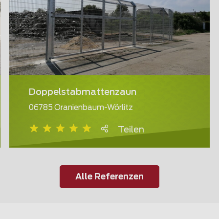
Doppelstabmattenzaun
06785 Oranienbaum-Wörlitz
Teilen
Alle Referenzen