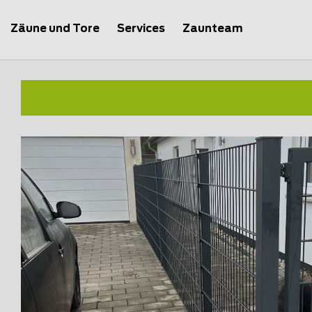
Zäune und Tore
Services
Zaunteam