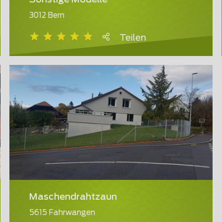
Sonstige Modelle
3012 Bern
Teilen
Maschendrahtzaun
5615 Fahrwangen