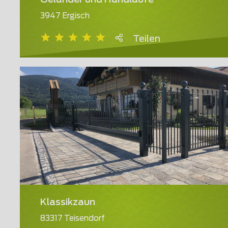
Geländer und Handläufe
3947 Ergisch
Teilen
Klassikzaun
83317 Teisendorf