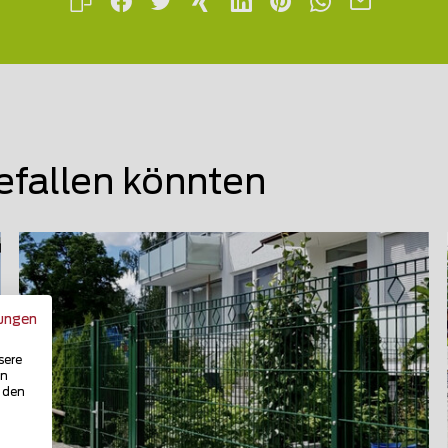
efallen könnten
ungen
sere
in
u den