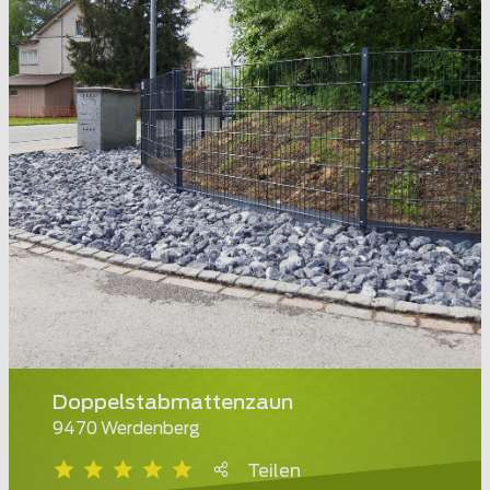
Doppelstabmattenzaun
9470 Werdenberg
Teilen