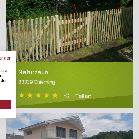
ungen
sere
Naturzaun
in
u den
83339 Chieming
Teilen