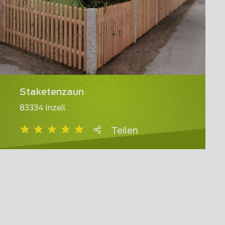
Staketenzaun
83334 Inzell
Teilen