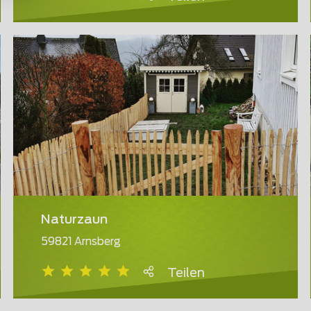
Naturzaun
59821 Arnsberg
Teilen