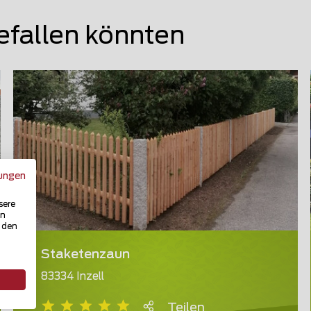
efallen könnten
ungen
sere
in
u den
Staketenzaun
83334 Inzell
Teilen