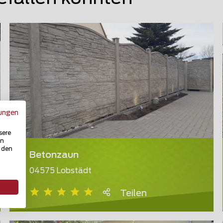
ungen
sere
in
u den
Betonzaun
04575 Lobstädt
Teilen