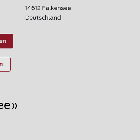
14612 Falkensee
Deutschland
en
n
ee»