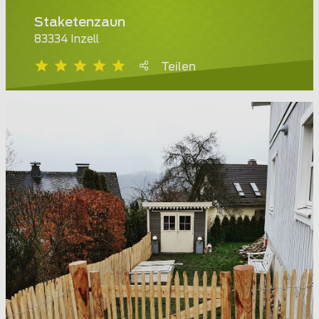
Staketenzaun
83334 Inzell
Teilen