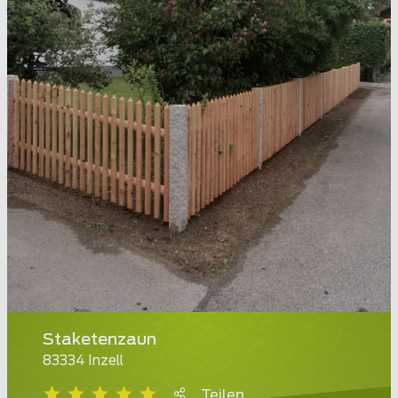
Staketenzaun
83334 Inzell
Teilen